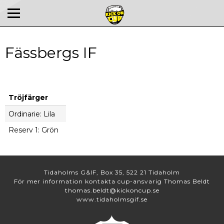
Fässbergs IF
Tröjfärger
Ordinarie: Lila
Reserv 1: Grön
Tidaholms G&IF, Box 35, 522 21 Tidaholm
För mer information kontakta cup-ansvarig Thomas Beldt
thomas.beldt@kickoncup.se
www.tidaholmsgif.se